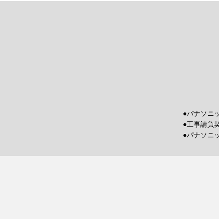
●パナソニ
●工事請負
●パナソニ