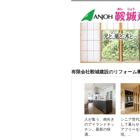
有限会社鞍城建設のリフォーム
人が集う、南向き
シニア世代
のアイランドキッ
して暮らせ
チン。最新の快
アフリーを
適...
現。...