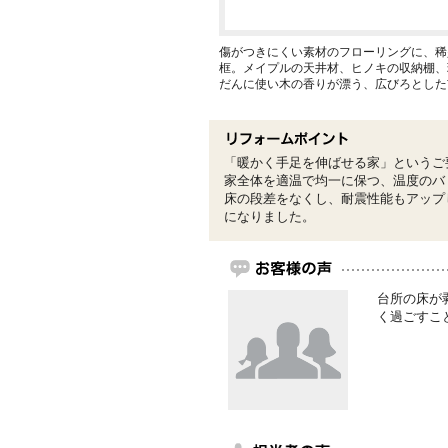
傷がつきにくい素材のフローリングに、稀
框。メイプルの天井材、ヒノキの収納棚、
だんに使い木の香りが漂う、広びろとした
「暖かく手足を伸ばせる家」というご
家全体を適温で均一に保つ、温度のバ
床の段差をなくし、耐震性能もアップ
になりました。
台所の床が
く過ごすこ