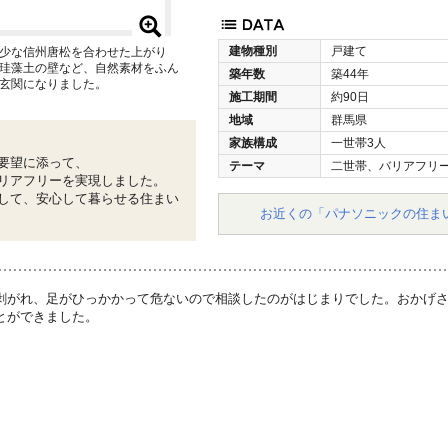
建物種別
戸建て
少な信州唐松を合わせた上がり
珪藻土の壁など、自然素材をふん
築年数
築44年
玄関になりました。
施工期間
約90日
地域
群馬県
家族構成
一世帯3人
要望に添って、
テーマ
二世帯、バリアフリ
リアフリーを実現しました。
して、安心して暮らせる住まい
お近くの「パナソニックの住ま
剥がれ、足がひっかかって危ないので相談したのがはじまりでした。おかげ
とができました。