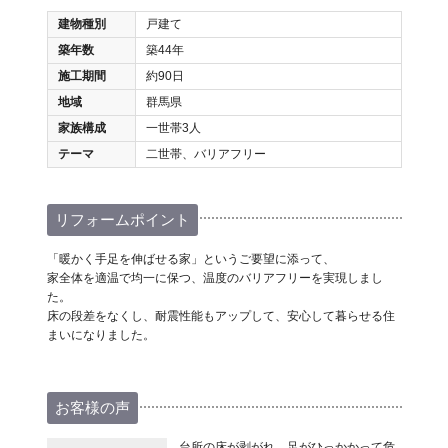
建物種別
戸建て
築年数
築44年
施工期間
約90日
地域
群馬県
家族構成
一世帯3人
テーマ
二世帯、バリアフリー
リフォームポイント
「暖かく手足を伸ばせる家」というご要望に添って、
家全体を適温で均一に保つ、温度のバリアフリーを実現しまし
た。
床の段差をなくし、耐震性能もアップして、安心して暮らせる住
まいになりました。
お客様の声
台所の床が剥がれ、足がひっかかって危