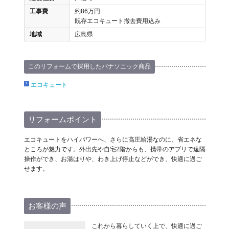
工事費
約86万円
既存エコキュート撤去費用込み
地域
広島県
このリフォームで採用したパナソニック商品
エコキュート
リフォームポイント
エコキュートをハイパワーへ、さらに高圧給湯なのに、省エネな
ところが魅力です。外出先や自宅2階からも、携帯のアプリで遠隔
操作ができ、お湯はりや、わき上げ停止などができ、快適に過ご
せます。
お客様の声
これから暮らしていく上で、快適に過ご