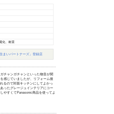
電化、耐震
住まいパートナーズ」登録店
りガチャンガチャンといった物音が聞
さを感じていましたが、リフォーム後
見れるので対面キッチンにしてよかっ
であったグレージュインテリアにコー
すくてPanasonic商品を使ってよ