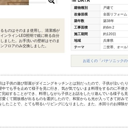
建物種別
戸建て
改修規模
全面リフォーム
築年数
築38年
工事面積
約6m
2
えるものはそのまま使用し、清潔感が
施工期間
約120日
インラインLED照明で鏡に映る自分
用しました。お手洗いの壁材はそのま
地域
兵庫県
ョンフロアのみ交換しました。
テーマ
二世帯、オール
お近くの「パナソニックの
前は子供の遊び部屋がダイニングキッチンとは別だったので、子供が泣いた
理中でも手を止めて様子を見に行き、気が気でないまま料理をするのに不便
全て完結することができ、料理しながら子供とお話をしたり遊んでいる様子も
可愛くて開放感が出るものを選択したので、和室からも光が入ってきて好み
をしたことで、とても明るいリビングになりました。また、水回りのお掃除がしや
。