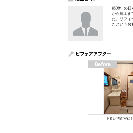
築38年の
から施工ま
た。リフォ
たというお
明るい洗面室に