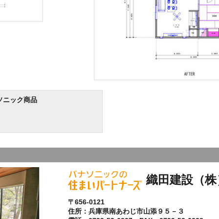
ソニック商品
織田建設（株
〒656-0121
住所：兵庫県南あわじ市山添９５－３