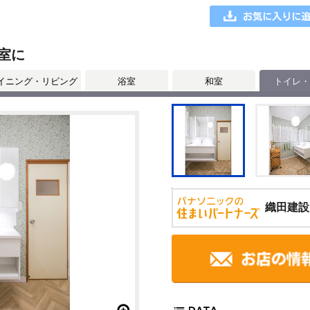
室に
イニング・リビング
浴室
和室
トイレ・
織田建設