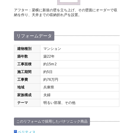
アフター：梁横に新規の壁を立ち上げ、その壁面にオーダーで収
納を作り、天井までの収納折れ戸を設置。
リフォームデータ
建物種別
マンション
築年数
築22年
工事面積
約15m
2
施工期間
約5日
工事費
約76万円
地域
兵庫県
家族構成
夫婦
テーマ
明るい部屋、その他
このリフォームで採用したパナソニック商品
ベリティス