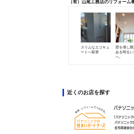
（有）山尾工務店のリフォーム
スリムなエコキュ
壁を壊し開
ートへ取替
ある明るい
へ。
近くのお店を探す