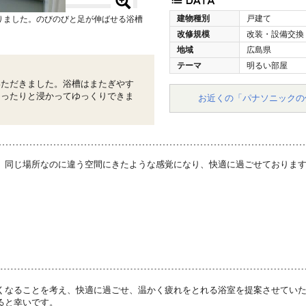
建物種別
戸建て
りました。のびのびと足が伸ばせる浴槽
改修規模
改装・設備交換
地域
広島県
テーマ
明るい部屋
いただきました。浴槽はまたぎやす
ゆったりと浸かってゆっくりできま
お近くの「パナソニックの
、同じ場所なのに違う空間にきたような感覚になり、快適に過ごせておりま
くなることを考え、快適に過ごせ、温かく疲れをとれる浴室を提案させてい
ると幸いです。