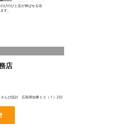
。のびのびと足が伸ばせる浴
れます。
務店
号／さんび設計 広島県知事１２（７）232