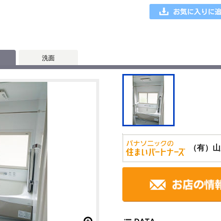
洗面
（有）山