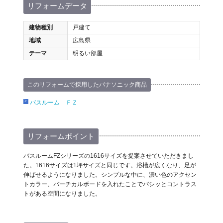
リフォームデータ
建物種別
戸建て
地域
広島県
テーマ
明るい部屋
このリフォームで採用したパナソニック商品
バスルーム ＦＺ
リフォームポイント
バスルームFZシリーズの1616サイズを提案させていただきまし
た。1616サイズは1坪サイズと同じです。浴槽が広くなり、足が
伸ばせるようになりました。シンプルな中に、濃い色のアクセン
トカラー、バーチカルボードを入れたことでバシッとコントラス
トがある空間になりました。