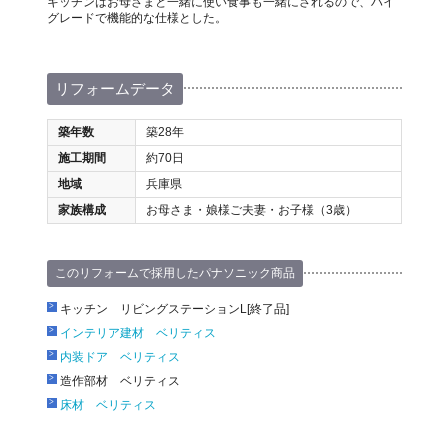
キッチンはお母さまと一緒に使い食事も一緒にされるので、ハイ
グレードで機能的な仕様とした。
リフォームデータ
築年数
築28年
施工期間
約70日
地域
兵庫県
家族構成
お母さま・娘様ご夫妻・お子様（3歳）
このリフォームで採用したパナソニック商品
キッチン リビングステーションL[終了品]
インテリア建材 ベリティス
内装ドア ベリティス
造作部材 ベリティス
床材 ベリティス