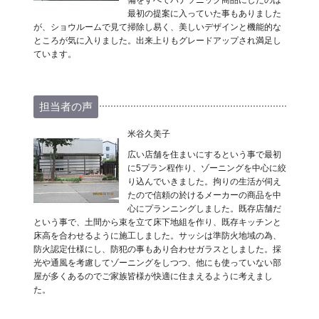
備をすべてパナソニック商品にしたのは
最初の提案に入っていた事もありました
が、ショウルームで見て掃除し易く、美しいデザインと機能的な
ところが気に入りました。出来上りもグレードアップされ満足し
ています。
担当者の声
米谷久美子
広い店舗を住まいにするという事で最初
に5プラン程作り、ゾーニングを中心に絞
り込んでいきました。拘りの生活が伺え
たので信頼の於けるメーカーの商品を中
心にプランニングしました。既存店舗だ
という事で、土間から束を立て床下地組を作り、既存キッチンと
床高を合わせるように施工しました。サッシは準防火地域の為、
防火認定仕様にし、防犯の事もあり合わせガラスとしました。採
光や通風を考慮してゾーニングをしつつ、他にも使っていない部
屋が多くあるのでご家族皆様が快適に住まえるように考えまし
た。