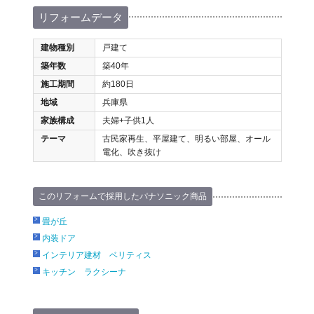
リフォームデータ
建物種別
戸建て
築年数
築40年
施工期間
約180日
地域
兵庫県
家族構成
夫婦+子供1人
テーマ
古民家再生、平屋建て、明るい部屋、オール
電化、吹き抜け
このリフォームで採用したパナソニック商品
畳が丘
内装ドア
インテリア建材 ベリティス
キッチン ラクシーナ