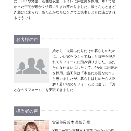
に、LDKや浴室・洗面脱衣室・トイレに床暖房を採用。寒くて暗
かった空間が暖かく快適に生まれ変わりました。娘さんもときど
き遊びに来られ、あたたかなリビングでご夫妻とともに過ごされ
るそうです。
お客様の声
娘から「夫婦ふたりだけの暮らしのため
に、いい家をつくってね」と背中を押さ
れてリフォームに踏み切りました。あた
たかな住まいにしたくて、4か所に床暖房
を採用。施工前は「本当に必要なの？」
と思いましたが、暮らしはじめたら大正
解！若い頃のリフォームとは違う、「お
となのリフォーム」を実現できました。
担当者の声
営業部長 鈴木 美智子 様
Y様ご一家は東日本大震災でかなりの揺