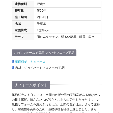
建物種別
戸建て
築年数
築50年
施工期間
約120日
地域
千葉県
家族構成
1世帯2人
テーマ
団らんキッチン、明るい部屋、耐震、広々
このリフォームで採用したパナソニック商品
壁面収納 キュビオス
床材 ジョイハードフロアー[終了品]
リフォームポイント
築約50年のお住まいは、土間の台所や田の字和室がある昔ながら
の日本家屋。娘さんたちの独立とご主人の定年をきっかけに、大
規模リフォームを決意されました。土間の台所は思い切って減築
し、耐震性を高めるため、基礎や柱も補強し直しました。さら