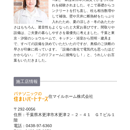
れを経験されました。そこで基礎からコ
ンクリートを打ち直し、柱も相当数増や
して補強。壁や天井に断熱材をたっぷり
入れたため、夏の涼しさ・冬のあたたか
さはもちろん、遮音性もよくなったと大変お喜びです。間取りや
設備は、ご夫妻の暮らしやすさを最優先に考えました。千葉と東
京・汐留のショウルームで、キッチン・浴室から照明・建具ま
で、すべての設備を決めていただいたのですが、奥様のご決断の
早さが印象に残っています。「設備の進化で電気代も思ったほど
かからない」「このリフォームに後悔なし！」と、うれしいお言
葉もいただきました。
施工店情報
住マイルホーム株式会社
〒292-0056
住所：千葉県木更津市木更津２－２－４１ ＧＴビル１
階
電話：0438-97-6360