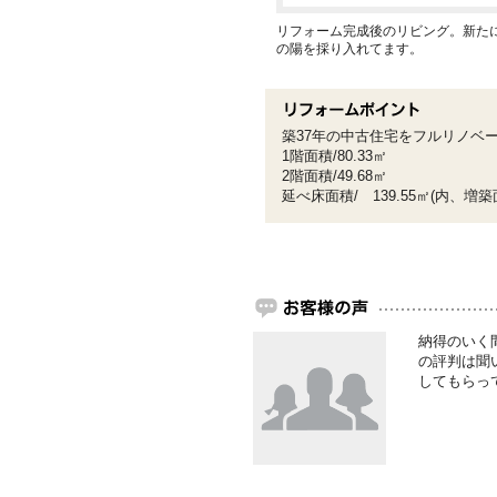
リフォーム完成後のリビング。新た
の陽を採り入れてます。
築37年の中古住宅をフルリノベ
1階面積/80.33㎡
2階面積/49.68㎡
延べ床面積/ 139.55㎡(内、増築面
納得のいく
の評判は聞
してもらっ