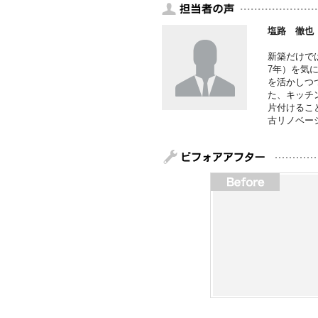
塩路 徹也
新築だけで
7年）を気
を活かしつ
た、キッチ
片付けるこ
古リノベー