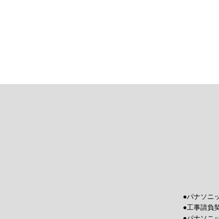
●パナソニ
●工事請負
●パナソニ