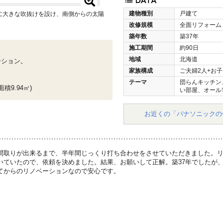
建物種別
戸建て
に大きな吹抜けを設け、南側からの太陽
改修規模
全面リフォーム
築年数
築37年
施工期間
約90日
地域
北海道
ーション。
家族構成
ご夫婦2人+お子
テーマ
団らんキッチン
積9.94㎡)
い部屋、オール
お近くの「パナソニックの
間取りが出来るまで、半年間じっくり打ち合わせをさせていただきました。
いていたので、依頼を決めました。結果、お願いして正解。築37年でしたが
てからのリノベーションなので安心です。