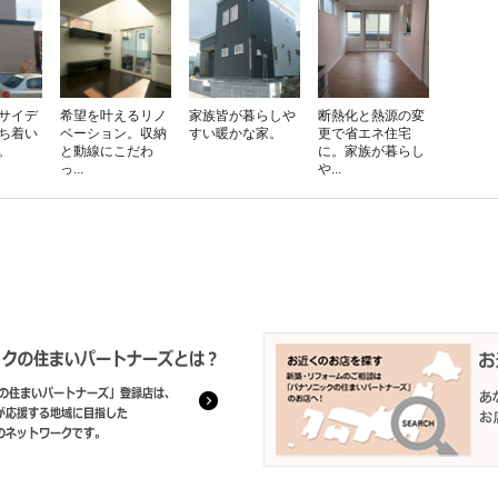
サイデ
希望を叶えるリノ
家族皆が暮らしや
断熱化と熱源の変
ち着い
ベーション。収納
すい暖かな家。
更で省エネ住宅
。
と動線にこだわ
に。家族が暮らし
っ...
や...