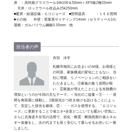
床 ：高性能グラスウール16k100＆50mm＋XPS板2種25mm
天井：ロックウール吹込み25k250mm
■暖房・給湯設備：エコジョーズ ■照明器具 ：ＬＥＤ照明
■その他 外壁：窯業系サイディング14mm（セラディール14）
屋根：ガルバリウム鋼板0.35mm 他
担当者の声
丹羽 洋平
札幌市南区にお住まいのＭ様。お母様と
の同居、家族構成の変化にともない、当
社に増築、リノベーションのご相談をい
ただきました。①家族の集う居間が暗
い ②家族が増えたことによる光熱費の
増加というのが今回の主なテーマ。～当社のご提案～①・・・居
間を角部屋に移動し、2面採光かつ吹き抜けを設けることによっ
て、安定した採光を確保。②・・・ガスを使用する、「エコジョ
ーズ」に更新することで省エネ+全室どこにいても暖かい空気に。
さらに北海道Ｒ住宅の活用で、劣化・耐震・断熱気密の省エネル
ギー改修をし、次の代までも長く安心して暮らせるお住いに一新
しました。