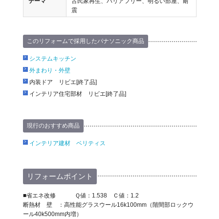
テーマ
古民家再生、バリアフリー、明るい部屋、耐
震
このリフォームで採用したパナソニック商品
システムキッチン
外まわり・外壁
内装ドア リビエ[終了品]
インテリア住宅部材 リビエ[終了品]
現行のおすすめ商品
インテリア建材 ベリティス
リフォームポイント
■省エネ改修 Ｑ値：1.538 Ｃ値：1.2
断熱材 壁 ：高性能グラスウール16k100mm（階間部ロックウ
ール40k500mm内増）