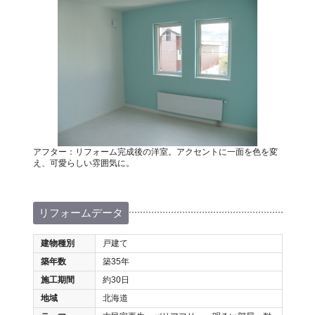
アフター：リフォーム完成後の洋室。アクセントに一面を色を変
え、可愛らしい雰囲気に。
リフォームデータ
建物種別
戸建て
築年数
築35年
施工期間
約30日
地域
北海道