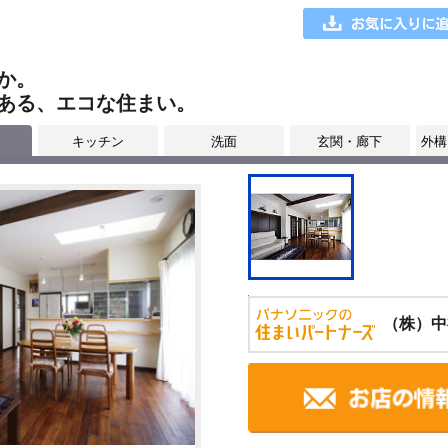
か。
ある、エコな住まい。
キッチン
洗面
玄関・廊下
外構
（株）中