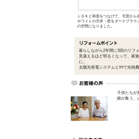
ＬＤＫと和室をつなげて、天窓から
ホワイトの天井・壁をダークブラウ
の空間になりました。
暮らしながら2年間に3回のリフ
見違えるほど明るくなって、家族
に。
太陽光発電システムとIHで光熱
子供たちが
娘が集う、