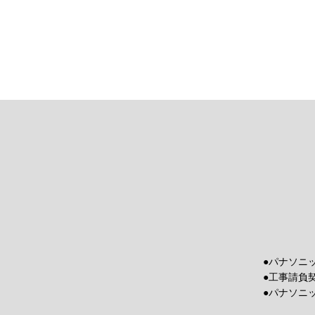
●パナソニ
●工事請負
●パナソニ