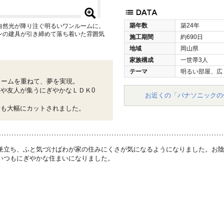
築年数
築24年
自然光が降り注ぐ明るいワンルームに。
ンの建具が引き締めて落ち着いた雰囲気
施工期間
約690日
地域
岡山県
家族構成
一世帯3人
テーマ
明るい部屋、広
ォームを重ねて、夢を実現。
や友人が集うにぎやかなＬＤＫ0
お近くの「パナソニックの
費も大幅にカットされました。
巣立ち、ふと気づけばわが家の住みにくさが気になるようになりました。お
いつもにぎやかな住まいになりました。