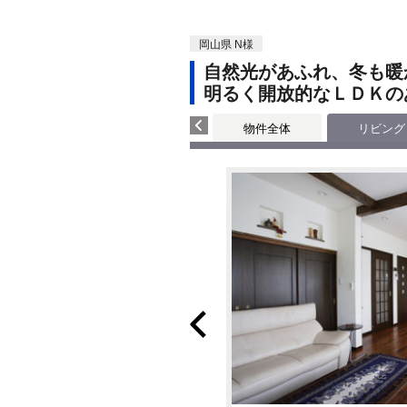
岡山県 N様
自然光があふれ、冬も暖
明るく開放的なＬＤＫの
物件全体
リビング