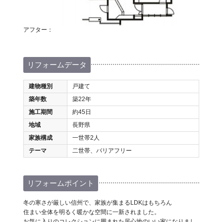
アフター：
リフォームデータ
建物種別
戸建て
築年数
築22年
施工期間
約45日
地域
長野県
家族構成
一世帯2人
テーマ
二世帯、バリアフリー
リフォームポイント
冬の寒さが厳しい信州で、家族が集まるLDKはもちろん
住まい全体を明るく暖かな空間に一新されました。
お気に入りのコレクションに囲まれた居心地のいい家になりまし