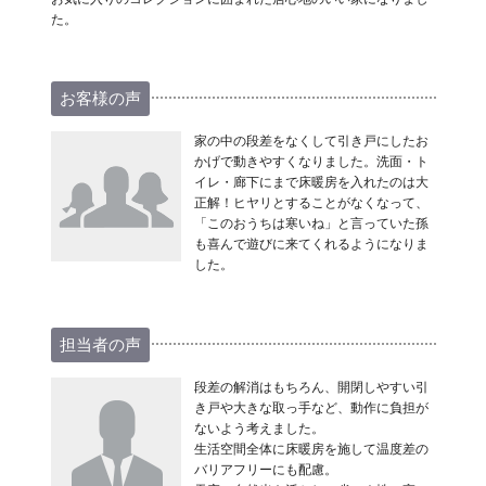
た。
お客様の声
家の中の段差をなくして引き戸にしたお
かげで動きやすくなりました。洗面・ト
イレ・廊下にまで床暖房を入れたのは大
正解！ヒヤリとすることがなくなって、
「このおうちは寒いね」と言っていた孫
も喜んで遊びに来てくれるようになりま
した。
担当者の声
段差の解消はもちろん、開閉しやすい引
き戸や大きな取っ手など、動作に負担が
ないよう考えました。
生活空間全体に床暖房を施して温度差の
バリアフリーにも配慮。