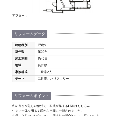
アフター：
リフォームデータ
建物種別
戸建て
築年数
築22年
施工期間
約45日
地域
長野県
家族構成
一世帯2人
テーマ
二世帯、バリアフリー
リフォームポイント
冬の寒さが厳しい信州で、家族が集まるLDKはもちろん
住まい全体を明るく暖かな空間に一新されました。
お気に入りのコレクションに囲まれた居心地のいい家になりまし