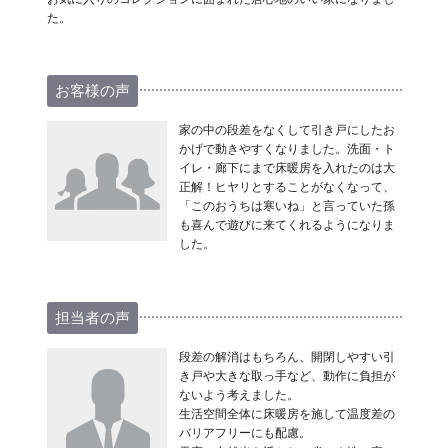
た。
お客様の声
家の中の段差をなくして引き戸にしたお
かげで動きやすくなりました。洗面・ト
イレ・廊下にまで床暖房を入れたのは大
正解！ヒヤリとすることがなくなって、
「このおうちは寒いね」と言っていた孫
も喜んで遊びに来てくれるようになりま
した。
担当者の声
段差の解消はもちろん、開閉しやすい引
き戸や大きな取っ手など、動作に負担が
ないよう考えました。
生活空間全体に床暖房を施して温度差の
バリアフリーにも配慮。