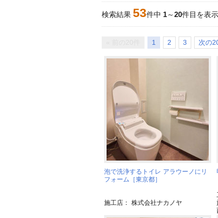
53
検索結果
件中
1
～
20
件目を表
« 前の20件
1
2
3
次の20
泡で洗浄するトイレ アラウーノにリ
フォーム［東京都］
施工店： 株式会社ナカノヤ