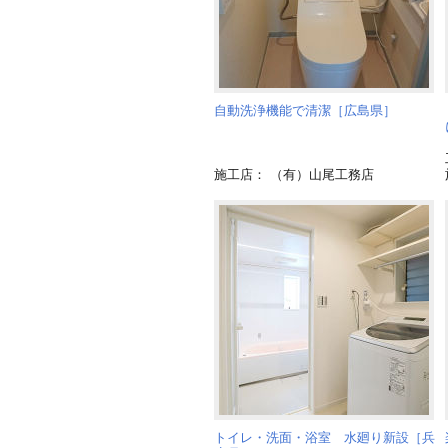
自動洗浄機能で清潔［広島県］
施工店： （有）山尾工務店
トイレ・洗面・浴室 水廻り新設［兵