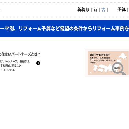
新着順
｜新｜
古
｜
予算
示