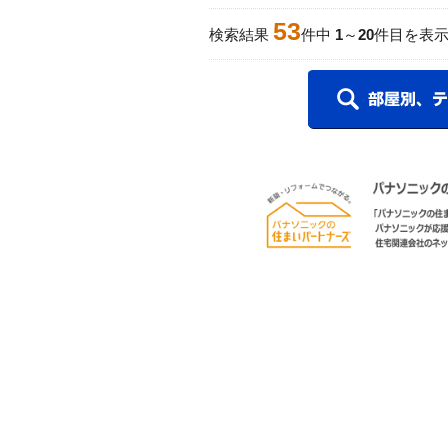
53
検索結果
件中
1
～
20
件目を表