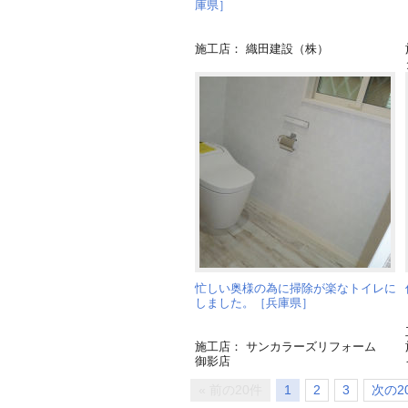
庫県］
施工店： 織田建設（株）
忙しい奥様の為に掃除が楽なトイレに
しました。［兵庫県］
施工店： サンカラーズリフォーム
御影店
« 前の20件
1
2
3
次の20