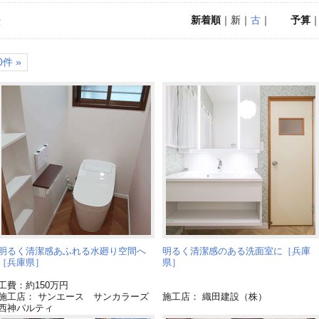
新着順
｜新｜
古
｜
予算
示
件 »
明るく清潔感あふれる水廻り空間へ
明るく清潔感のある洗面室に［兵庫
［兵庫県］
県］
工費：約150万円
施工店： サンエース サンカラーズ
施工店： 織田建設（株）
西神パルティ