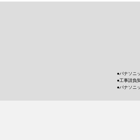
●パナソニ
●工事請負
●パナソニ