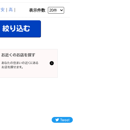
｜
安
｜
高
｜
表示件数