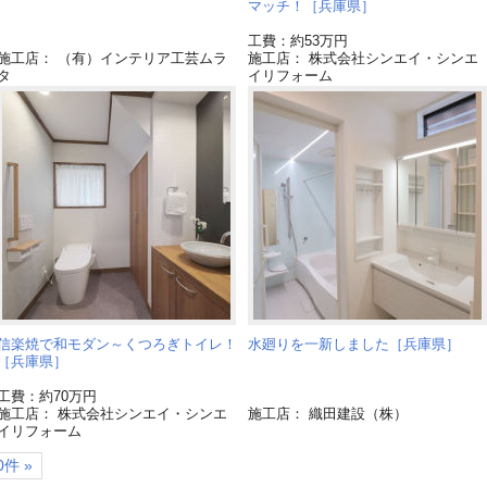
マッチ！［兵庫県］
工費：約53万円
施工店： （有）インテリア工芸ムラ
施工店： 株式会社シンエイ・シンエ
タ
イリフォーム
信楽焼で和モダン～くつろぎトイレ！
水廻りを一新しました［兵庫県］
［兵庫県］
工費：約70万円
施工店： 株式会社シンエイ・シンエ
施工店： 織田建設（株）
イリフォーム
件 »