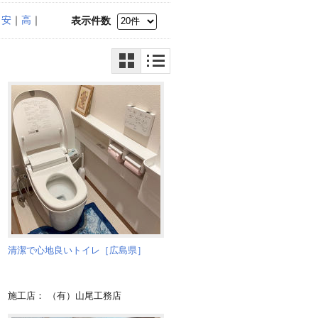
｜
安
｜
高
｜
表示件数
清潔で心地良いトイレ［広島県］
施工店： （有）山尾工務店