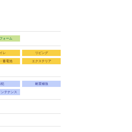
フォーム
イレ
リビング
・蓄電池
エクステリア
防犯
耐震補強
メンテナンス