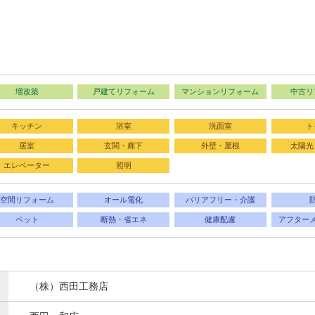
増改築
戸建てリフォーム
マンションリフォーム
中古リ
キッチン
浴室
洗面室
ト
居室
玄関・廊下
外壁・屋根
太陽光
エレベーター
照明
空間リフォーム
オール電化
バリアフリー・介護
ペット
断熱・省エネ
健康配慮
アフター
（株）西田工務店