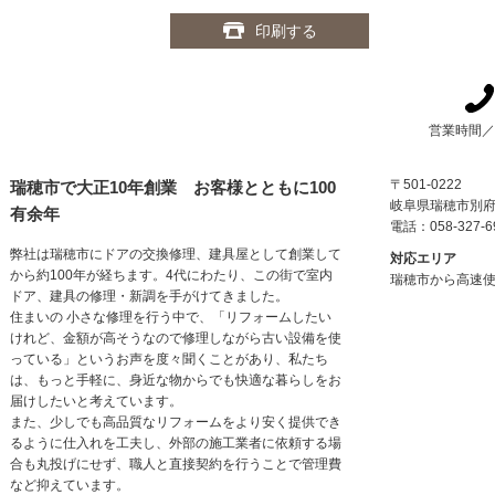
印刷する
営業時間／0
〒501-0222
瑞穂市で大正10年創業 お客様とともに100
岐阜県瑞穂市別
有余年
電話：058-327-6
弊社は瑞穂市にドアの交換修理、建具屋として創業して
対応エリア
から約100年が経ちます。4代にわたり、この街で室内
瑞穂市から高速使
ドア、建具の修理・新調を手がけてきました。
住まいの 小さな修理を行う中で、「リフォームしたい
けれど、金額が高そうなので修理しながら古い設備を使
っている」というお声を度々聞くことがあり、私たち
は、もっと手軽に、身近な物からでも快適な暮らしをお
届けしたいと考えています。
また、少しでも高品質なリフォームをより安く提供でき
るように仕入れを工夫し、外部の施工業者に依頼する場
合も丸投げにせず、職人と直接契約を行うことで管理費
など抑えています。