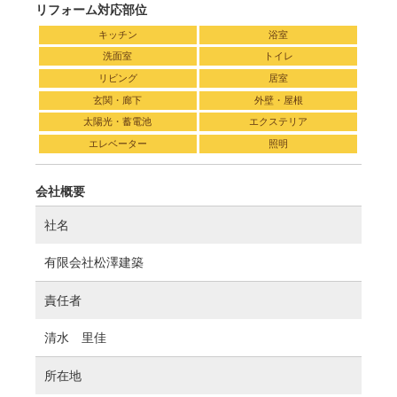
リフォーム対応部位
キッチン
浴室
洗面室
トイレ
リビング
居室
玄関・廊下
外壁・屋根
太陽光・蓄電池
エクステリア
エレベーター
照明
会社概要
社名
有限会社松澤建築
責任者
清水 里佳
所在地