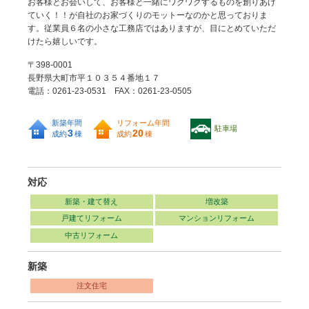
お客様とお会いして、お客様と一緒にワクワクするものを創りあげ
ていく！！が自社のお家づくりのモットーなのかと思っておりま
す。従業員６名の小さな工務店ではありますが、目にとめていただ
けたら嬉しいです。
〒398-0001
長野県大町市平１０３５４番地１７
電話：0261-23-0531 FAX：0261-23-0505
新築年間
リフォーム年間
駐車場
3
20
成約
棟
成約
棟
対応
新築・建て替え
増改築
戸建てリフォーム
マンションリフォーム
中古リフォーム
新築
注文住宅