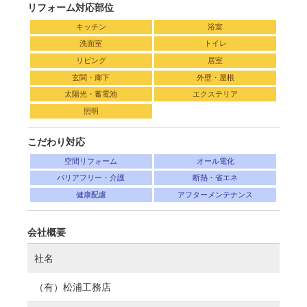
リフォーム対応部位
キッチン
浴室
洗面室
トイレ
リビング
居室
玄関・廊下
外壁・屋根
太陽光・蓄電池
エクステリア
照明
こだわり対応
空間リフォーム
オール電化
バリアフリー・介護
断熱・省エネ
健康配慮
アフターメンテナンス
会社概要
社名
（有）松浦工務店