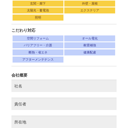
玄関・廊下
外壁・屋根
太陽光・蓄電池
エクステリア
照明
こだわり対応
空間リフォーム
オール電化
バリアフリー・介護
耐震補強
断熱・省エネ
健康配慮
アフターメンテナンス
会社概要
社名
責任者
所在地