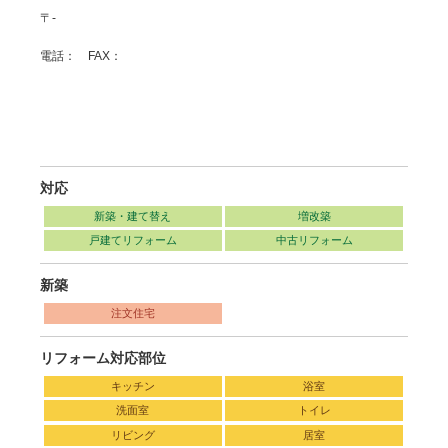
〒-
電話： FAX：
対応
新築・建て替え
増改築
戸建てリフォーム
中古リフォーム
新築
注文住宅
リフォーム対応部位
キッチン
浴室
洗面室
トイレ
リビング
居室