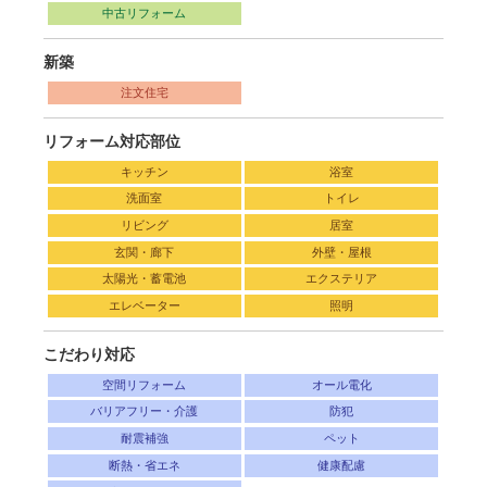
中古リフォーム
新築
注文住宅
リフォーム対応部位
キッチン
浴室
洗面室
トイレ
リビング
居室
玄関・廊下
外壁・屋根
太陽光・蓄電池
エクステリア
エレベーター
照明
こだわり対応
空間リフォーム
オール電化
バリアフリー・介護
防犯
耐震補強
ペット
断熱・省エネ
健康配慮