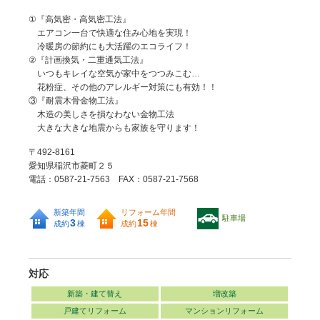
①『高気密・高気密工法』
エアコン一台で快適な住み心地を実現！
冷暖房の節約にも大活躍のエコライフ！
②『計画換気・二重通気工法』
いつもキレイな空気が家中をつつみこむ…
花粉症、その他のアレルギー対策にも有効！！
③『耐震木骨金物工法』
木造の美しさを損なわない金物工法
大きな大きな地震からも家族を守ります！
〒492-8161
愛知県稲沢市菱町２５
電話：0587-21-7563 FAX：0587-21-7568
新築年間
リフォーム年間
駐車場
3
15
成約
棟
成約
棟
対応
新築・建て替え
増改築
戸建てリフォーム
マンションリフォーム