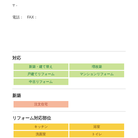
〒-
電話： FAX：
対応
新築・建て替え
増改築
戸建てリフォーム
マンションリフォーム
中古リフォーム
新築
注文住宅
リフォーム対応部位
キッチン
浴室
洗面室
トイレ