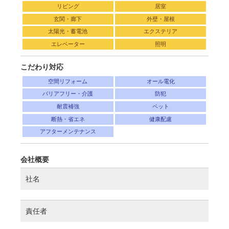
リビング
居室
玄関・廊下
外壁・屋根
太陽光・蓄電池
エクステリア
エレベーター
照明
こだわり対応
空間リフォーム
オール電化
バリアフリー・介護
防犯
耐震補強
ペット
断熱・省エネ
健康配慮
アフターメンテナンス
会社概要
社名
責任者