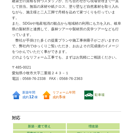
建築士の資格を持つスタッフが、打ち合わせから現場管理まで一貫
して担当。無垢の床材や紙クロス、塗り壁など自然素材を取り入れ
ながら、施主様と二人三脚で丹精を込めて家づくりを行っていま
す。
また、SDGsや地産地消の観点から地域材の利用にも力を入れ、岐阜
県の製材所と連携して、森林ツアーや製材所の見学ツアーなども行
っています。
弊社が手掛けた多くの提案プランや施工事例冊子がございますの
で、弊社内でゆっくりご覧いただき、おおよその完成後のイメージ
をつかんでいただく事ができます。
どのようなリフォーム工事でも、まずはお気軽にご相談ください。
〒485-0021
愛知県小牧市大字二重堀２４３－１
電話：0568-76-2338 FAX：0568-76-2363
新築年間
リフォーム年間
駐車場
12
5
成約
棟
成約
棟
対応
新築・建て替え
増改築