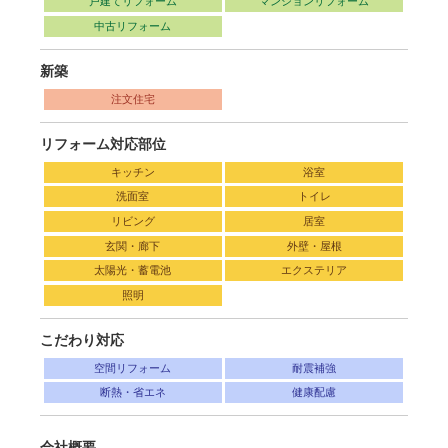
戸建てリフォーム
マンションリフォーム
中古リフォーム
新築
注文住宅
リフォーム対応部位
キッチン
浴室
洗面室
トイレ
リビング
居室
玄関・廊下
外壁・屋根
太陽光・蓄電池
エクステリア
照明
こだわり対応
空間リフォーム
耐震補強
断熱・省エネ
健康配慮
会社概要