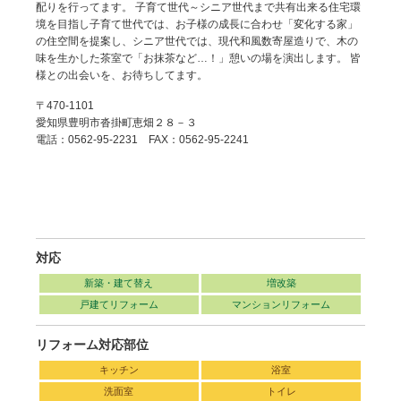
配りを行ってます。 子育て世代～シニア世代まで共有出来る住宅環
境を目指し子育て世代では、お子様の成長に合わせ「変化する家」
の住空間を提案し、シニア世代では、現代和風数寄屋造りで、木の
味を生かした茶室で「お抹茶など…！」憩いの場を演出します。 皆
様との出会いを、お待ちしてます。
〒470-1101
愛知県豊明市沓掛町恵畑２８－３
電話：0562-95-2231 FAX：0562-95-2241
対応
新築・建て替え
増改築
戸建てリフォーム
マンションリフォーム
リフォーム対応部位
キッチン
浴室
洗面室
トイレ