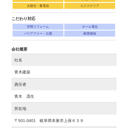
太陽光・蓄電池
エクステリア
こだわり対応
空間リフォーム
オール電化
バリアフリー・介護
耐震補強
会社概要
社名
青木建築
責任者
青木 茂生
所在地
〒501-0401 岐阜県本巣市上保６３９