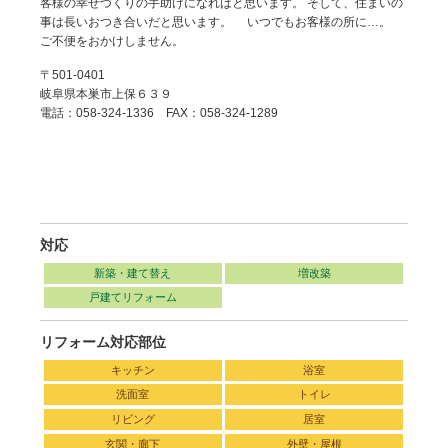
客様の幸せづくりの手助けになればと思います。 そして、住まいの
事は長いおつき合いだと思います。 いつでもお客様の所に…。
ご不便をおかけしません。
〒501-0401
岐阜県本巣市上保６３９
電話：058-324-1336 FAX：058-324-1289
対応
新築・建て替え
増改築
戸建てリフォーム
リフォーム対応部位
キッチン
浴室
洗面室
トイレ
リビング
居室
玄関・廊下
外壁・屋根