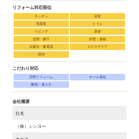
リフォーム対応部位
キッチン
浴室
洗面室
トイレ
リビング
居室
玄関・廊下
外壁・屋根
太陽光・蓄電池
エクステリア
照明
こだわり対応
空間リフォーム
オール電化
断熱・省エネ
会社概要
社名
（株）シンヨー