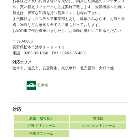
お客様との長いお付き合いを大切に、納入した商品のメンテナンス
や、買い替えリフォームなど提案施工致します。最新機器への買い
替えは、豊富な知識を持つ営業マンにお尋ね下さい。
また弊社はエクステリア事業部もあり、建物のみならず、お庭や外
構、物置などお家廻り全ての工事も行っております。
お家の事で何か御座いましたら、お気軽に弊社にご用命ください。
〒390-0805
長野県松本市清水１－６－１３
電話：0263-32-1866 FAX：0263-35-4081
対応エリア
松本市、塩尻市、安曇野市、東筑摩郡、北安曇郡、大町市他
駐車場
対応
新築・建て替え
増改築
戸建てリフォーム
マンションリフォーム
中古リフォーム