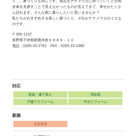
り…。家づくりも同じです。視点をナナメウエに持っていくと空間
全体を見渡すことで見えなかったものが見えてきて、幸せがたくさ
ん訪れます。そんな家に暮らしたいと思いませんか？
私たちがおすすめする新しい家づくり、それがナナメウエのイエな
のです。
〒395-1107
長野県下伊那郡喬木村６８８９－１０
電話：0265-33-2762 FAX：0265-33-3380
対応
新築・建て替え
増改築
戸建てリフォーム
中古リフォーム
新築
注文住宅