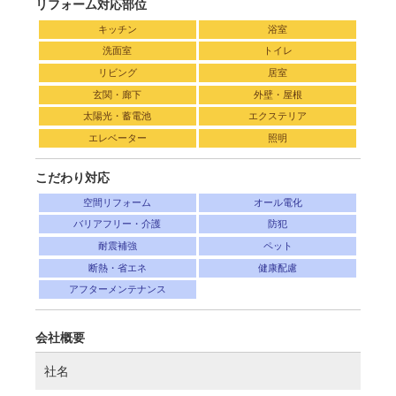
リフォーム対応部位
キッチン
浴室
洗面室
トイレ
リビング
居室
玄関・廊下
外壁・屋根
太陽光・蓄電池
エクステリア
エレベーター
照明
こだわり対応
空間リフォーム
オール電化
バリアフリー・介護
防犯
耐震補強
ペット
断熱・省エネ
健康配慮
アフターメンテナンス
会社概要
社名