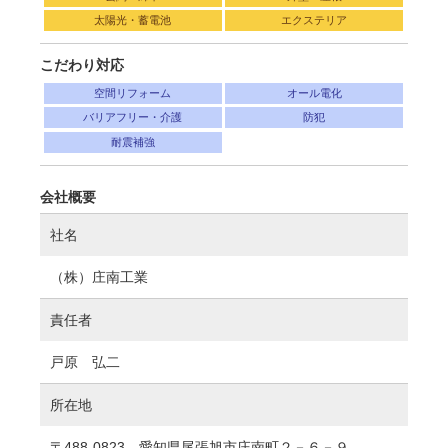
太陽光・蓄電池
エクステリア
こだわり対応
空間リフォーム
オール電化
バリアフリー・介護
防犯
耐震補強
会社概要
社名
（株）庄南工業
責任者
戸原 弘二
所在地
〒488-0823 愛知県尾張旭市庄南町２－６－９