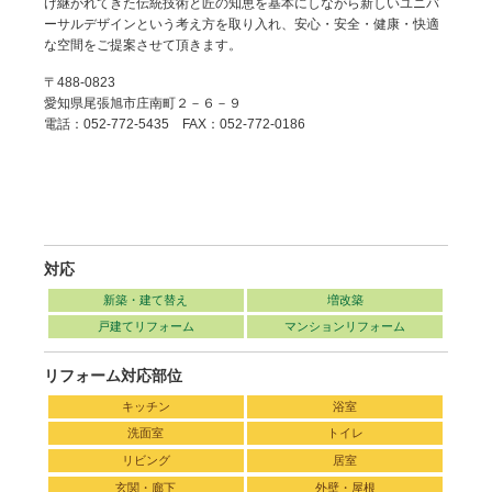
け継がれてきた伝統技術と匠の知恵を基本にしながら新しいユニバ
ーサルデザインという考え方を取り入れ、安心・安全・健康・快適
な空間をご提案させて頂きます。
〒488-0823
愛知県尾張旭市庄南町２－６－９
電話：052-772-5435 FAX：052-772-0186
対応
新築・建て替え
増改築
戸建てリフォーム
マンションリフォーム
リフォーム対応部位
キッチン
浴室
洗面室
トイレ
リビング
居室
玄関・廊下
外壁・屋根