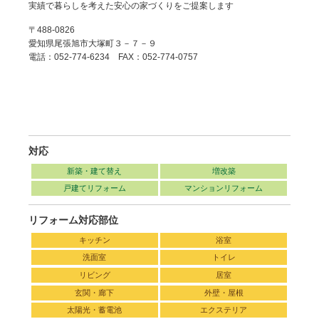
実績で暮らしを考えた安心の家づくりをご提案します
〒488-0826
愛知県尾張旭市大塚町３－７－９
電話：052-774-6234 FAX：052-774-0757
対応
新築・建て替え
増改築
戸建てリフォーム
マンションリフォーム
リフォーム対応部位
キッチン
浴室
洗面室
トイレ
リビング
居室
玄関・廊下
外壁・屋根
太陽光・蓄電池
エクステリア