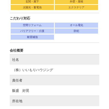
玄関・廊下
外壁・屋根
太陽光・蓄電池
エクステリア
こだわり対応
空間リフォーム
オール電化
バリアフリー・介護
防犯
耐震補強
会社概要
社名
（株）いいもりハウジング
責任者
飯盛 好晃
所在地