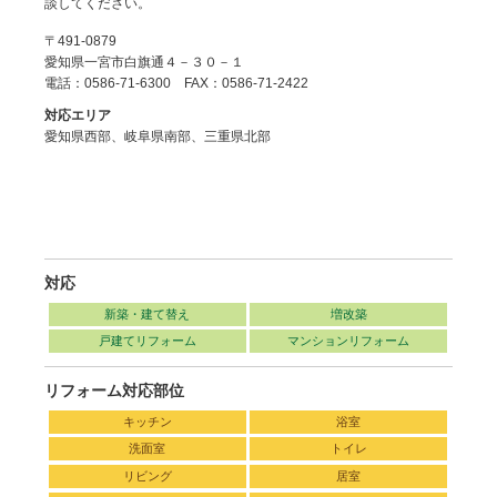
談してください。
〒491-0879
愛知県一宮市白旗通４－３０－１
電話：0586-71-6300 FAX：0586-71-2422
対応エリア
愛知県西部、岐阜県南部、三重県北部
対応
新築・建て替え
増改築
戸建てリフォーム
マンションリフォーム
リフォーム対応部位
キッチン
浴室
洗面室
トイレ
リビング
居室