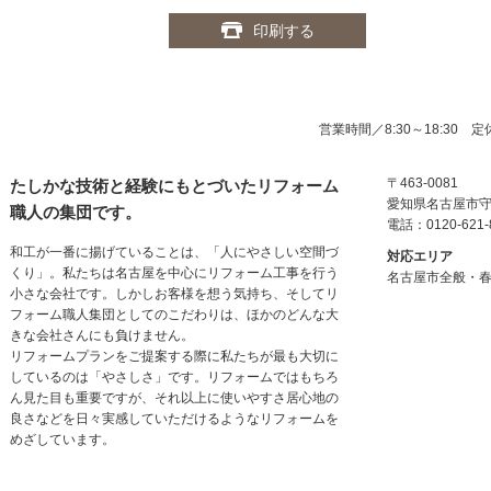
印刷する
営業時間／8:30～18:30
〒463-0081
たしかな技術と経験にもとづいたリフォーム
愛知県名古屋市
職人の集団です。
電話：0120-621-
和工が一番に揚げていることは、「人にやさしい空間づ
対応エリア
くり」。私たちは名古屋を中心にリフォーム工事を行う
名古屋市全般・
小さな会社です。しかしお客様を想う気持ち、そしてリ
フォーム職人集団としてのこだわりは、ほかのどんな大
きな会社さんにも負けません。
リフォームプランをご提案する際に私たちが最も大切に
しているのは「やさしさ」です。リフォームではもちろ
ん見た目も重要ですが、それ以上に使いやすさ居心地の
良さなどを日々実感していただけるようなリフォームを
めざしています。