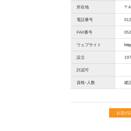
所在地
〒
電話番号
012
FAX番号
052
ウェブサイト
htt
設立
19
許認可
資格･人数
建
お店の