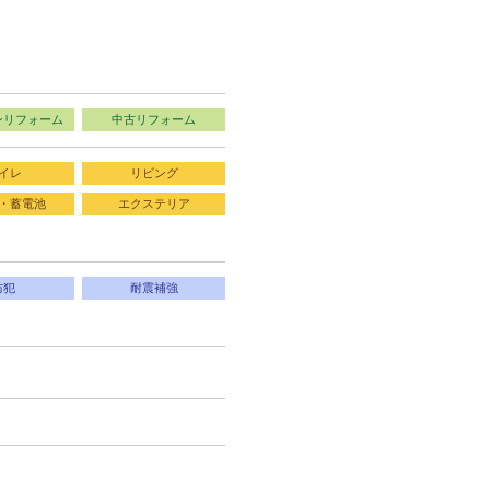
ンリフォーム
中古リフォーム
イレ
リビング
・蓄電池
エクステリア
防犯
耐震補強