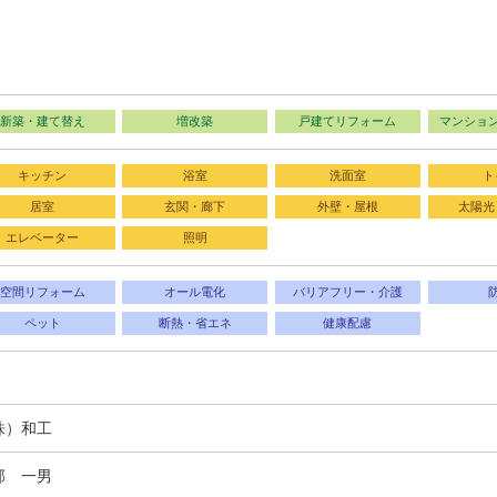
新築・建て替え
増改築
戸建てリフォーム
マンショ
キッチン
浴室
洗面室
ト
居室
玄関・廊下
外壁・屋根
太陽光
エレベーター
照明
空間リフォーム
オール電化
バリアフリー・介護
ペット
断熱・省エネ
健康配慮
株）和工
部 一男