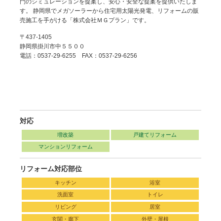
門のシミュレーションを提案し、安心・安全な提案を提供いたしま
す。 静岡県でメガソーラーから住宅用太陽光発電、リフォームの販
売施工を手がける「株式会社ＭＧプラン」です。
〒437-1405
静岡県掛川市中５５００
電話：0537-29-6255 FAX：0537-29-6256
対応
増改築
戸建てリフォーム
マンションリフォーム
リフォーム対応部位
キッチン
浴室
洗面室
トイレ
リビング
居室
玄関・廊下
外壁・屋根