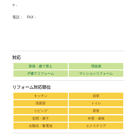
〒-
電話： FAX：
対応
新築・建て替え
増改築
戸建てリフォーム
マンションリフォーム
リフォーム対応部位
キッチン
浴室
洗面室
トイレ
リビング
居室
玄関・廊下
外壁・屋根
太陽光・蓄電池
エクステリア