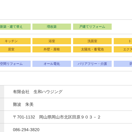
新築・建て替え
増改築
戸建てリフォーム
キッチン
浴室
洗面室
ト
居室
外壁・屋根
太陽光・蓄電池
エク
空間リフォーム
オール電化
バリアフリー・介護
有限会社 生和ハウジング
難波 朱美
〒701-1132 岡山県岡山市北区田原９０３－２
086-294-3820