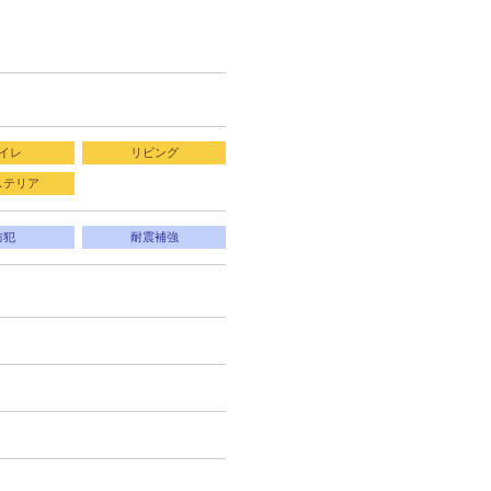
イレ
リビング
ステリア
防犯
耐震補強