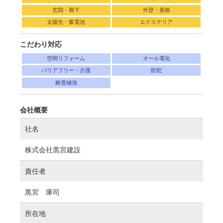
玄関・廊下
外壁・屋根
太陽光・蓄電池
エクステリア
こだわり対応
空間リフォーム
オール電化
バリアフリー・介護
防犯
耐震補強
会社概要
社名
株式会社黒宮建設
責任者
黒宮 庫司
所在地