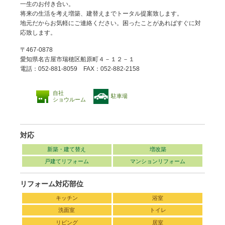
一生のお付き合い。
将来の生活を考え増築、建替えまでトータル提案致します。
地元だからお気軽にご連絡ください。困ったことがあればすぐに対
応致します。
〒467-0878
愛知県名古屋市瑞穂区船原町４－１２－１
電話：052-881-8059 FAX：052-882-2158
自社
駐車場
ショウルーム
対応
新築・建て替え
増改築
戸建てリフォーム
マンションリフォーム
リフォーム対応部位
キッチン
浴室
洗面室
トイレ
リビング
居室