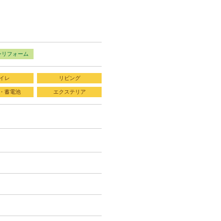
ンリフォーム
イレ
リビング
・蓄電池
エクステリア