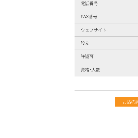
電話番号
FAX番号
ウェブサイト
設立
許認可
資格･人数
お店の