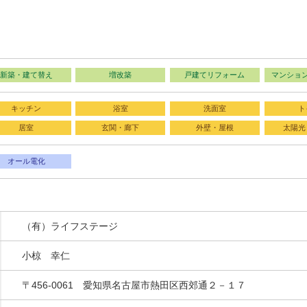
新築・建て替え
増改築
戸建てリフォーム
マンショ
キッチン
浴室
洗面室
ト
居室
玄関・廊下
外壁・屋根
太陽光
オール電化
（有）ライフステージ
小椋 幸仁
〒456-0061 愛知県名古屋市熱田区西郊通２－１７