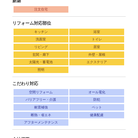
新築
注文住宅
リフォーム対応部位
キッチン
浴室
洗面室
トイレ
リビング
居室
玄関・廊下
外壁・屋根
太陽光・蓄電池
エクステリア
照明
こだわり対応
空間リフォーム
オール電化
バリアフリー・介護
防犯
耐震補強
ペット
断熱・省エネ
健康配慮
アフターメンテナンス