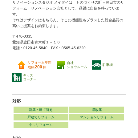
リノベーションスタジオ メイダイは、ものづくりの町＝豊田市のリ
フォーム・リノベーション会社として、品質に自信を持っていま
す。
それはデザインはもちろん、そこに機能性もプラスした総合品質の
高いご提案をお約束します。
〒470-0335
愛知県豊田市青木町１－１６
電話：0120-45-5840 FAX：0565-45-6320
リフォーム年間
自社
駐車場
200
ショウルーム
成約
棟
キッズ
コーナー
対応
新築・建て替え
増改築
戸建てリフォーム
マンションリフォーム
中古リフォーム