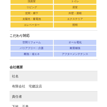
洗面室
トイレ
リビング
居室
玄関・廊下
外壁・屋根
太陽光・蓄電池
エクステリア
エレベーター
照明
こだわり対応
空間リフォーム
オール電化
バリアフリー・介護
耐震補強
断熱・省エネ
アフターメンテナンス
会社概要
社名
有限会社 宅建設店
責任者
下枝 正典