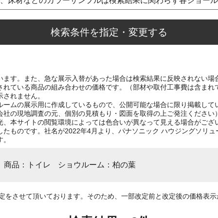
、床材などのカラーサンプルは検索結果に関わらず各ショール
検索条件を指定・変更する
います。また、急な展示入替があった場合は検索結果に反映されない場
されている商品の組み合わせの価格です。（部材や取付工事費は含まれ
示されません。
ルームの展示用に作成しているもので、公開可能な場合に限り掲載して
会社の現地調査の元、個別の見積もり・図面を取得の上ご発注ください
光、本サイトの閲覧環境によっては色合いが異なって見える場合がござ
たものです。社名が2022年4月より、パナソニック ハウジングソリ
す。
商品
トイレ
ショウルーム
柏の葉
改定をさせて頂いております。そのため、一部改定前と改定後の価格表