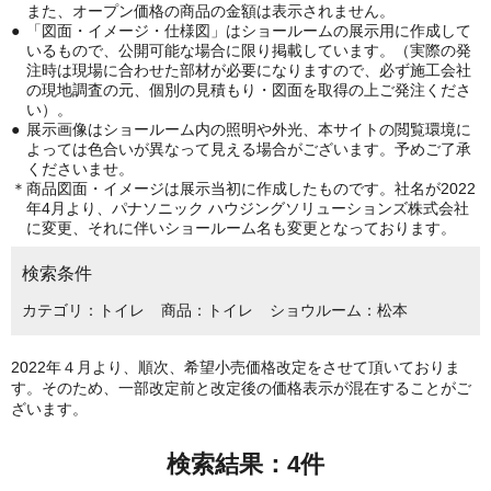
また、オープン価格の商品の金額は表示されません。
「図面・イメージ・仕様図」はショールームの展示用に作成して
いるもので、公開可能な場合に限り掲載しています。（実際の発
注時は現場に合わせた部材が必要になりますので、必ず施工会社
の現地調査の元、個別の見積もり・図面を取得の上ご発注くださ
い）。
展示画像はショールーム内の照明や外光、本サイトの閲覧環境に
よっては色合いが異なって見える場合がございます。予めご了承
くださいませ。
商品図面・イメージは展示当初に作成したものです。社名が2022
年4月より、パナソニック ハウジングソリューションズ株式会社
に変更、それに伴いショールーム名も変更となっております。
検索条件
カテゴリ
トイレ
商品
トイレ
ショウルーム
松本
2022年４月より、順次、希望小売価格改定をさせて頂いておりま
す。そのため、一部改定前と改定後の価格表示が混在することがご
ざいます。
検索結果：
4
件