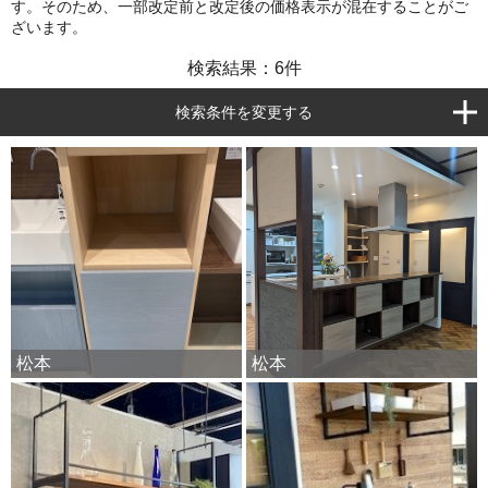
す。そのため、一部改定前と改定後の価格表示が混在することがご
ざいます。
検索結果：
6
件
検索条件を変更する
松本
松本