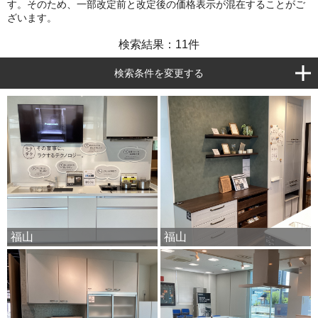
す。そのため、一部改定前と改定後の価格表示が混在することがご
ざいます。
検索結果：
11
件
検索条件を変更する
福山
福山