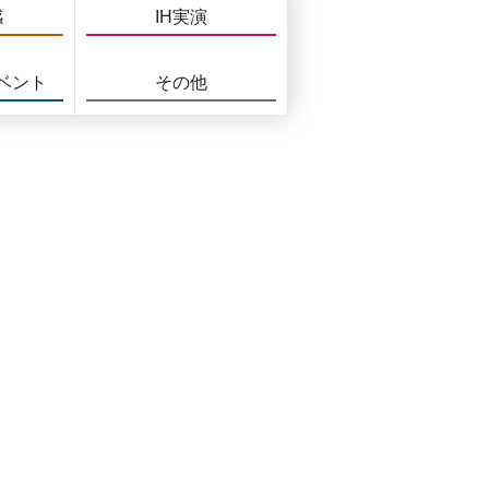
感
IH実演
ベント
その他