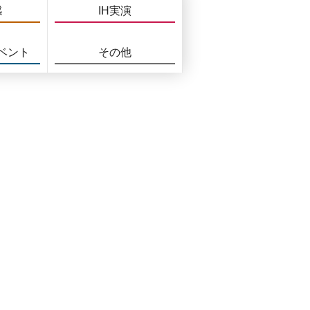
感
IH実演
ベント
その他