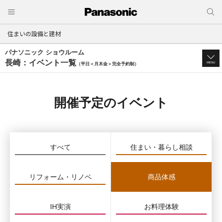
住まいの設備と建材
パナソニック ショウルーム
長崎：イベント一覧
MENU
（平日＜月木金＞完全予約制）
開催予定のイベント
すべて
住まい・暮らし相談
リフォーム・リノベ
商品体感
IH実演
お料理体験