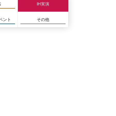
感
IH実演
ベント
その他