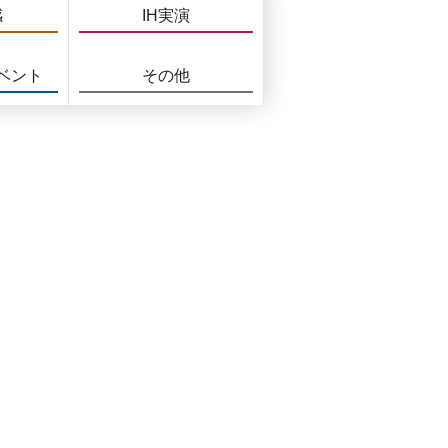
感
IH実演
ベント
その他