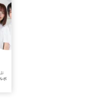
学ぶ
ルポ