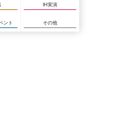
感
IH実演
ベント
その他