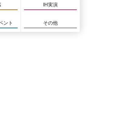
感
IH実演
ベント
その他