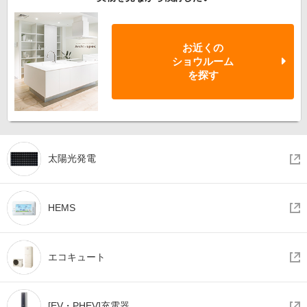
お近くの
ショウルーム
を探す
太陽光
発電
HEMS
エコ
キュート
[EV・
PHEV]
充電器